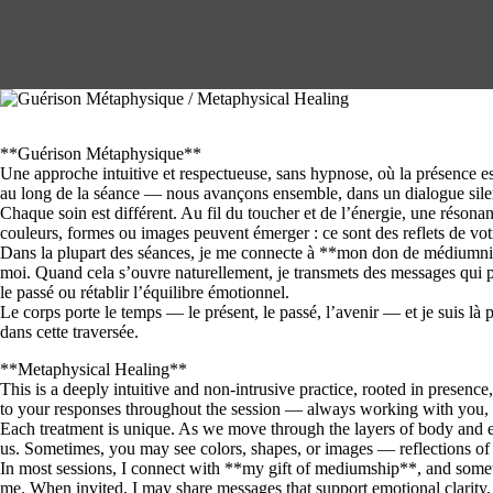
**Guérison Métaphysique**
Une approche intuitive et respectueuse, sans hypnose, où la présence est 
au long de la séance — nous avançons ensemble, dans un dialogue sile
Chaque soin est différent. Au fil du toucher et de l’énergie, une résonan
couleurs, formes ou images peuvent émerger : ce sont des reflets de vot
Dans la plupart des séances, je me connecte à **mon don de médiumnit
moi. Quand cela s’ouvre naturellement, je transmets des messages qui pe
le passé ou rétablir l’équilibre émotionnel.
Le corps porte le temps — le présent, le passé, l’avenir — et je suis l
dans cette traversée.
**Metaphysical Healing**
This is a deeply intuitive and non-intrusive practice, rooted in presence,
to your responses throughout the session — always working with you,
Each treatment is unique. As we move through the layers of body and 
us. Sometimes, you may see colors, shapes, or images — reflections of
In most sessions, I connect with **my gift of mediumship**, and some
me. When invited, I may share messages that support emotional clarity, 