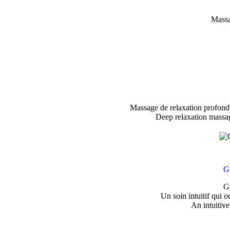
Massa
Massage de relaxation profonde –
Deep relaxation massag
G
G
Un soin intuitif qui o
An intuitive